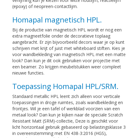
verlijming kun je kiezen voor witte houtlijm, reactielijm
(epoxy) of neopreen-contactlijm.
Homapal magnetisch HPL.
Bij de productie van magnetisch HPL wordt er nog een
extra magneetfolie onder de decoratieve toplaag
aangebracht. Er zijn bijvoorbeeld decors waar je op kunt
schrijven met krijt of juist met whiteboard stiften. Kies je
voor wandbekleding van magnetisch HPL met een matte
look? Dan kun je dit ook gebruiken voor projectie met
een beamer. Zo krijgen meubelstukken weer compleet
nieuwe functies.
Toepassing Homapal HPL/SRM.
Standaard metallic HPL leent zich alleen voor verticale
toepassingen in droge ruimtes, zoals wandbekleding en
frontjes. Wil je een tafel of werkblad voorzien van een
metaal look? Dan kun je kijken naar de speciale Scratch
Resistant Matt (SRM)-collectie, Deze is geschikt voor
licht horizontaal gebruik gebaseerd op belastingsklasse 3
in overeenstemming met EN 438-3:2016 (HGS),