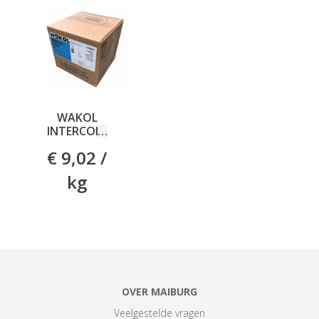
WAKOL
INTERCOLL
D3460
€ 9,02 /
NATUREL
10 KG
kg
OVER MAIBURG
Veelgestelde vragen