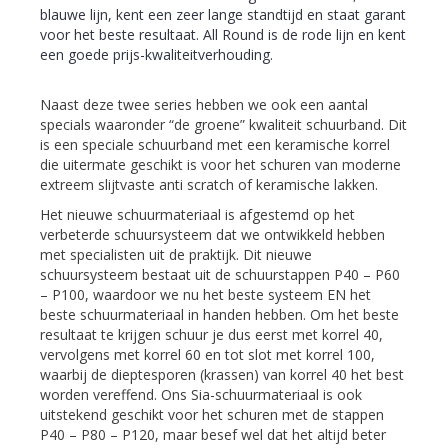
blauwe lijn, kent een zeer lange standtijd en staat garant
voor het beste resultaat. All Round is de rode lijn en kent
een goede prijs-kwaliteitverhouding.
Naast deze twee series hebben we ook een aantal
specials waaronder “de groene” kwaliteit schuurband. Dit
is een speciale schuurband met een keramische korrel
die uitermate geschikt is voor het schuren van moderne
extreem slijtvaste anti scratch of keramische lakken.
Het nieuwe schuurmateriaal is afgestemd op het
verbeterde schuursysteem dat we ontwikkeld hebben
met specialisten uit de praktijk. Dit nieuwe
schuursysteem bestaat uit de schuurstappen P40 – P60
– P100, waardoor we nu het beste systeem EN het
beste schuurmateriaal in handen hebben. Om het beste
resultaat te krijgen schuur je dus eerst met korrel 40,
vervolgens met korrel 60 en tot slot met korrel 100,
waarbij de dieptesporen (krassen) van korrel 40 het best
worden vereffend. Ons Sia-schuurmateriaal is ook
uitstekend geschikt voor het schuren met de stappen
P40 – P80 – P120, maar besef wel dat het altijd beter