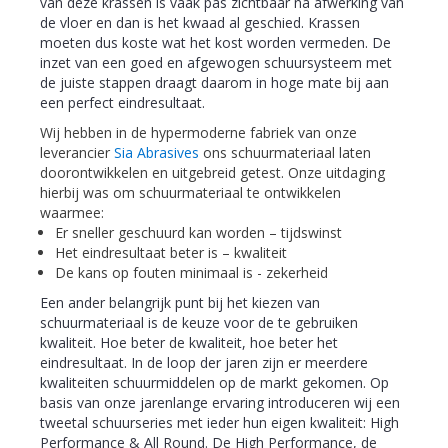
van deze krassen is vaak pas zichtbaar na afwerking van
de vloer en dan is het kwaad al geschied. Krassen
moeten dus koste wat het kost worden vermeden. De
inzet van een goed en afgewogen schuursysteem met
de juiste stappen draagt daarom in hoge mate bij aan
een perfect eindresultaat.
Wij hebben in de hypermoderne fabriek van onze
leverancier
Sia Abrasives
ons schuurmateriaal laten
doorontwikkelen en uitgebreid getest. Onze uitdaging
hierbij was om schuurmateriaal te ontwikkelen
waarmee:
Er sneller geschuurd kan worden – tijdswinst
Het eindresultaat beter is – kwaliteit
De kans op fouten minimaal is - zekerheid
Een ander belangrijk punt bij het kiezen van
schuurmateriaal is de keuze voor de te gebruiken
kwaliteit. Hoe beter de kwaliteit, hoe beter het
eindresultaat. In de loop der jaren zijn er meerdere
kwaliteiten schuurmiddelen op de markt gekomen. Op
basis van onze jarenlange ervaring introduceren wij een
tweetal schuurseries met ieder hun eigen kwaliteit: High
Performance & All Round. De High Performance, de