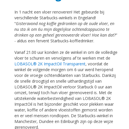
In 1 nacht een vloer renoveren! Het gebeurde bij
verschillende Starbucks-winkels in Engeland!
“
Gisteravond nog koffie gedronken op de oude vloer, en
nu sta ik om 6u mijn dagelijkse ochtendcappucino te
drinken op een geheel gerenoveerde vloer! Hoe kan dat
?”
- aldus een fervent Starbucks-koffiedrinker.
Vanaf 21.00 uur konden ze de winkel in om de volledige
vloer te schuren en vervolgens af te werken met de
LOBASOL® 2K ImpactOil Transparent
, voordat de
winkel de volgende morgen om 6 uur werd heropend
voor de vroege ochtendklanten van Starbucks. Dankzij
de snelle droogtijd en snelle uithardingstijd van
LOBASOL® 2K ImpactOil verloor Starbuck 0 uur aan
omzet, terwijl toch hun vloer gerenoveerd is. Met de
uitstekende waterbestendigheid van LOBASOL® 2K
ImpactOil is het bijzonder geschikt voor plekken waar
water, koffie of andere vloeistoffen gemorst worden
en er veel mensen rondlopen. De Starbucks-winkel in
Manchester, Dundee en Edinburgh zijn op deze wijze
gerenoveerd.