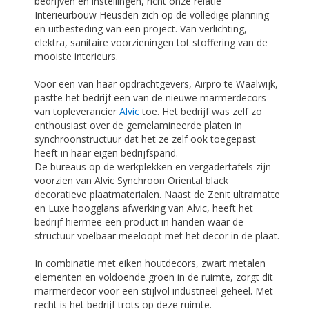
bedrijven en instellingen, richt onze relatie
Interieurbouw Heusden zich op de volledige planning
en uitbesteding van een project. Van verlichting,
elektra, sanitaire voorzieningen tot stoffering van de
mooiste interieurs.
Voor een van haar opdrachtgevers, Airpro te Waalwijk,
pastte het bedrijf een van de nieuwe marmerdecors
van topleverancier
Alvic
toe. Het bedrijf was zelf zo
enthousiast over de gemelamineerde platen in
synchroonstructuur dat het ze zelf ook toegepast
heeft in haar eigen bedrijfspand.
De bureaus op de werkplekken en vergadertafels zijn
voorzien van Alvic Synchroon Oriental black
decoratieve plaatmaterialen. Naast de Zenit ultramatte
en Luxe hoogglans afwerking van Alvic, heeft het
bedrijf hiermee een product in handen waar de
structuur voelbaar meeloopt met het decor in de plaat.
In combinatie met eiken houtdecors, zwart metalen
elementen en voldoende groen in de ruimte, zorgt dit
marmerdecor voor een stijlvol industrieel geheel. Met
recht is het bedrijf trots op deze ruimte.