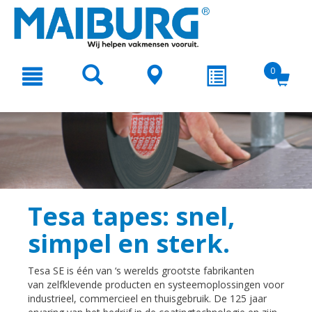
text.skipToContent
text.skipToNavigation
0
Tesa tapes: snel,
simpel en sterk.
Tesa SE is één van ‘s werelds grootste fabrikanten
van zelfklevende producten en systeemoplossingen voor
industrieel, commercieel en thuisgebruik. De 125 jaar