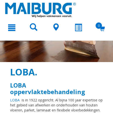
text.skipToContent
text.skipToNavigation
0
LOBA.
LOBA
oppervlaktebehandeling
L
OBA
is in 1922 opgericht. Al bijna 100 jaar expertise op
het gebied van afwerken en onderhouden van houten
vloeren, parket, laminaat en flexibele vloerbedekkingen.