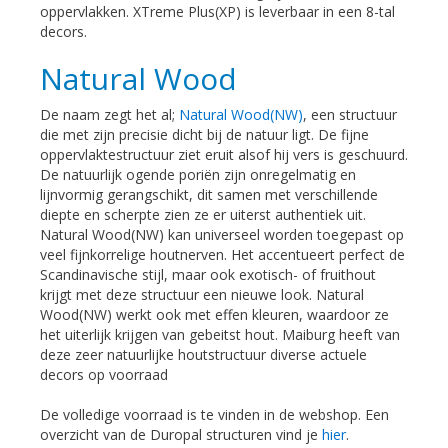
oppervlakken. XTreme Plus(XP) is leverbaar in een 8-tal
decors.
Natural Wood
De naam zegt het al;
Natural Wood
(NW)
, een structuur
die met zijn precisie dicht bij de natuur ligt. De fijne
oppervlaktestructuur ziet eruit alsof hij vers is geschuurd.
De natuurlijk ogende poriën zijn onregelmatig en
lijnvormig gerangschikt, dit samen met verschillende
diepte en scherpte zien ze er uiterst authentiek uit.
Natural Wood(NW) kan universeel worden toegepast op
veel fijnkorrelige houtnerven. Het accentueert perfect de
Scandinavische stijl, maar ook exotisch- of fruithout
krijgt met deze structuur een nieuwe look. Natural
Wood(NW) werkt ook met effen kleuren, waardoor ze
het uiterlijk krijgen van gebeitst hout. Maiburg heeft van
deze zeer natuurlijke houtstructuur diverse actuele
decors op voorraad
De volledige voorraad is te vinden in de webshop. Een
overzicht van de Duropal structuren vind je
hier
.