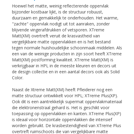
Hoewel het matte, weinig reflecterende oppervlak
bijzonder kostbaar lijkt, is de structuur robuust,
duurzaam en gemakkelijk te onderhouden. Het warme,
"zachte" oppervlak nodigt uit tot aanraken, zonder
blijvende vingerafdrukken of vetsporen. XTreme
Matt(XM) overtreft veruit de krasvastheid van
vergelijkbare matte oppervlakken en is het bestand
tegen normale huishoudelijke schoonmaak middelen. Als
een van de weinige producten in zijn soort heeft XTreme
Matt(XM) postforming kwaliteit. XTreme Matt(XM) is
verkrijgbaar in HPL in de meeste kleuren en decors uit
de design collectie en in een aantal decors ook als Solid
Color.
Naast de Xtreme Matt(XM) heeft Pfleiderer nog een
matte structuur ontwikkelt voor HPL; XTreme Plus(XP).
Ook dit is een aantrekkelijk supermat oppervlakmateriaal
die elektronenstraal gehard is. Het is geschikt voor
toepassing op oppervlakken en kanten. XTreme Plus(XP)
is ideaal voor horizontale oppervlakken die intensief
worden gebruikt. De krasbestendigheid van XTreme Plus
overtreft ruimschoots die van vergelijkbare matte