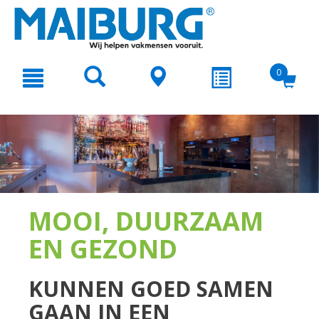
text.skipToContent
text.skipToNavigation
0
MOOI, DUURZAAM
EN GEZOND
KUNNEN GOED SAMEN
GAAN IN EEN