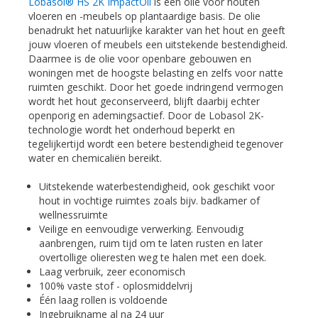
Lobasol® HS 2K ImpactOil
is een olie voor houten
vloeren en -meubels op plantaardige basis. De olie
benadrukt het natuurlijke karakter van het hout en geeft
jouw vloeren of meubels een uitstekende bestendigheid.
Daarmee is de olie voor openbare gebouwen en
woningen met de hoogste belasting en zelfs voor natte
ruimten geschikt. Door het goede indringend vermogen
wordt het hout geconserveerd, blijft daarbij echter
openporig en ademingsactief. Door de Lobasol 2K-
technologie wordt het onderhoud beperkt en
tegelijkertijd wordt een betere bestendigheid tegenover
water en chemicaliën bereikt.
Uitstekende waterbestendigheid, ook geschikt voor
hout in vochtige ruimtes zoals bijv. badkamer of
wellnessruimte
Veilige en eenvoudige verwerking. Eenvoudig
aanbrengen, ruim tijd om te laten rusten en later
overtollige olieresten weg te halen met een doek.
Laag verbruik, zeer economisch
100% vaste stof - oplosmiddelvrij
Één laag rollen is voldoende
Ingebruikname al na 24 uur