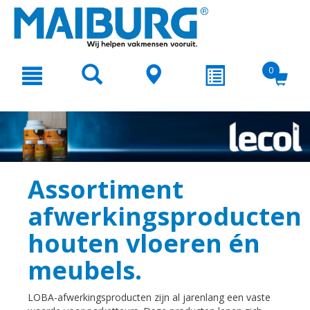
text.skipToContent
text.skipToNavigation
0
Assortiment
afwerkingsproducten
houten vloeren én
meubels.
LOBA-afwerkingsproducten zijn al jarenlang een vaste