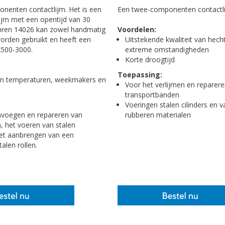
nenten contactlijm. Het is een
Een twee-componenten contactl
ijm met een opentijd van 30
pren 14026 kan zowel handmatig
Voordelen:
orden gebruikt en heeft een
Uitstekende kwaliteit van hec
 2500-3000.
extreme omstandigheden
Korte droogtijd
Toepassing:
en temperaturen, weekmakers en
Voor het verlijmen en reparer
transportbanden
Voeringen stalen cilinders en 
voegen en repareren van
rubberen materialen
, het voeren van stalen
het aanbrengen van een
alen rollen.