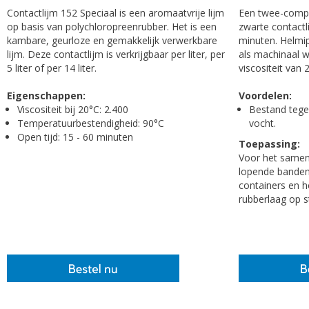
Contactlijm 152 Speciaal is een aromaatvrije lijm
Een twee-compo
op basis van polychloropreenrubber. Het is een
zwarte contactl
kambare, geurloze en gemakkelijk verwerkbare
minuten. Helmi
lijm. Deze contactlijm is verkrijgbaar per liter, per
als machinaal w
5 liter of per 14 liter.
viscositeit van
Eigenschappen:
Voordelen:
Viscositeit bij 20°C: 2.400
Bestand teg
Temperatuurbestendigheid: 90°C
vocht.
Open tijd: 15 - 60 minuten
Toepassing:
Voor het samen
lopende banden
containers en 
rubberlaag op st