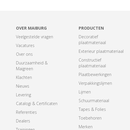
OVER MAIBURG
PRODUCTEN
Veelgestelde vragen
Decoratief
plaatmateriaal
Vacatures
Exterieur plaatmateriaal
Over ons
Constructief
Duurzaamheid &
plaatmateriaal
Maigreen
Plaatbewerkingen
Klachten
Verpakkingslijmen
Nieuws
Lijmen
Levering
Schuurmateriaal
Catalogi & Certificaten
Tapes & Folies
Referenties
Toebehoren
Dealers
Merken
Trainingen