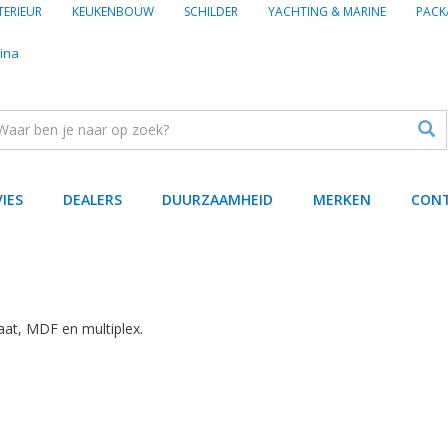
TERIEUR
KEUKENBOUW
SCHILDER
YACHTING & MARINE
PACK
ina
VIES
DEALERS
DUURZAAMHEID
MERKEN
CON
aat, MDF en multiplex.