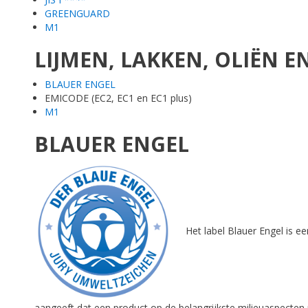
GREENGUARD
M1
LIJMEN, LAKKEN, OLIËN EN
BLAUER ENGEL
EMICODE (EC2, EC1 en EC1 plus)
M1
BLAUER ENGEL
Het label Blauer Engel is e
aangeeft dat een product op de belangrijkste milieuaspecten 