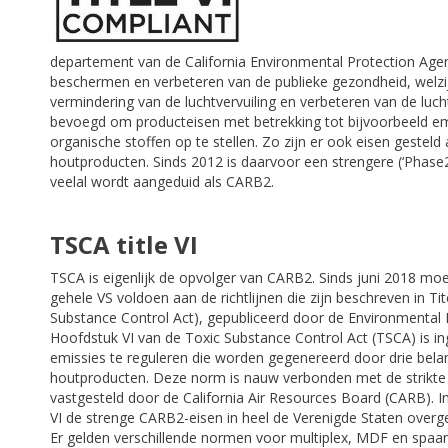
departement van de California Environmental Protection Agen
beschermen en verbeteren van de publieke gezondheid, welzij
vermindering van de luchtvervuiling en verbeteren van de luch
bevoegd om producteisen met betrekking tot bijvoorbeeld emi
organische stoffen op te stellen. Zo zijn er ook eisen geste
houtproducten. Sinds 2012 is daarvoor een strengere (‘Phase
veelal wordt aangeduid als CARB2.
TSCA title VI
TSCA is eigenlijk de opvolger van CARB2. Sinds juni 2018 mo
gehele VS voldoen aan de richtlijnen die zijn beschreven in Ti
Substance Control Act), gepubliceerd door de Environmental 
Hoofdstuk VI van de Toxic Substance Control Act (TSCA) is 
emissies te reguleren die worden gegenereerd door drie bel
houtproducten. Deze norm is nauw verbonden met de strikte 
vastgesteld door de California Air Resources Board (CARB). I
VI de strenge CARB2-eisen in heel de Verenigde Staten overg
Er gelden verschillende normen voor multiplex, MDF en spaan