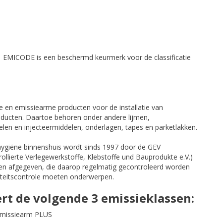
EMICODE is een beschermd keurmerk voor de classificatie
e en emissiearme producten voor de installatie van
ducten. Daartoe behoren onder andere lijmen,
len en injecteermiddelen, onderlagen, tapes en parketlakken.
hygiëne binnenshuis wordt sinds 1997 door de GEV
llierte Verlegewerkstoffe, Klebstoffe und Bauprodukte e.V.)
en afgegeven, die daarop regelmatig gecontroleerd worden
liteitscontrole moeten onderwerpen.
t de volgende 3 emissieklassen:
missiearm PLUS