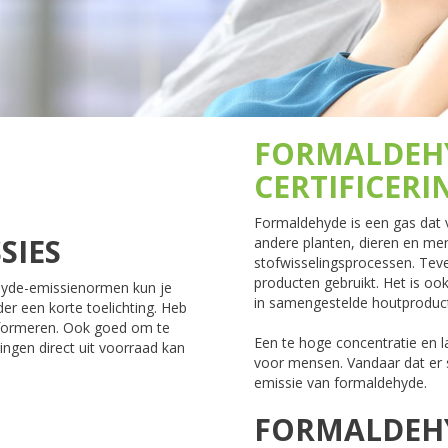
FORMALDEH
CERTIFICERI
Formaldehyde is een gas dat
SIES
andere planten, dieren en me
stofwisselingsprocessen. Tev
producten gebruikt. Het is oo
yde-emissienormen kun je
in samengestelde houtproduct
er een korte toelichting. Heb
 informeren. Ook goed om te
Een te hoge concentratie en l
ngen direct uit voorraad kan
voor mensen. Vandaar dat er s
emissie van formaldehyde.
FORMALDEH