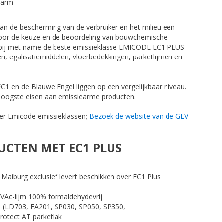
earm
an de bescherming van de verbruiker en het milieu een
 voor de keuze en de beoordeling van bouwchemische
arbij met name de beste emissieklasse EMICODE EC1 PLUS
en, egalisatiemiddelen, vloerbedekkingen, parketlijmen en
1 en de Blauwe Engel liggen op een vergelijkbaar niveau.
oogste eisen aan emissiearme producten.
er Emicode emissieklassen;
Bezoek de website van de GEV
CTEN MET EC1 PLUS
Maiburg exclusief levert beschikken over EC1 Plus
 PVAc-lijm 100% formaldehydevrij
tten (LD703, FA201, SP030, SP050, SP350,
rotect AT parketlak