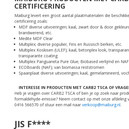
CERTIFICERING
Maiburg levert een groot aantal plaatmaterialen die beschikk
certificering zoals:
MDF diverse uitvoeringen; kaal, zwart door & door gekleurd
brandwerend, etc.
Medite MDF Clear
Multiplex; diverse populier
,
Fins en Russisch berken, etc.
Multiplex Koskisen (ULEF); kaal, betonplex look, transparan
transparante coating
Multiplex Panguaneta Pure Glue; Biobased verlijmd en NAF
ECOBoards (NAF); van biomassa reststromen
Spaanplaat diverse uitvoeringen; kaal, gemelamineerd, v
INTERESSE IN PRODUCTEN MET CARB2 TSCA OF VRAGE
Heb je vragen over CARB2 TSCA of ben je op zoek naar prod
formaldehyde-emissie
?
Neem contact op met onze afdeling v
0416 566570 of stuur een mail naar
verkoop@maiburg.nl
.
JIS F****