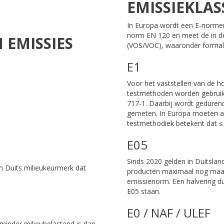
EMISSIEKLASS
In Europa wordt een E-normer
norm EN 120 en meet de in de
 EMISSIES
(VOS/VOC), waaronder formal
E1
Voor het vaststellen van de 
testmethoden worden gebruik
717-1. Daarbij wordt geduren
gemeten. In Europa moeten al
testmethodiek betekent dat ≤
E05
Sinds 2020 gelden in Duitsland
en Duits milieukeurmerk dat
producten maximaal nog maar
emissienorm. Een halvering du
E05 staan.
E0 / NAF / ULEF
minder milieubelastend is dan