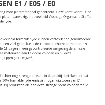
EN E1 / E05 / E0
ing voor plaatmateriaal gehanteerd. Deze komt voort uit de
 platen aanwezige hoeveelheid Vluchtige Organische Stoffen
dehyde.
hoeveelheid formaldehyde kunnen verschillende genormeerde
t. Een veel gebruikte is de European chamber method EN
de 28 dagen in een gecontroleerde omgeving de emissie
le materialen aan E1-norm voldoen en bij deze
 0,1 ppm (0,12 mg/m³).
 echter nog strengere eisen. In de praktijk betekent dit dat
 50% formaldehyde-emissie mogen uitstoten van E1-
s. Bij producten die aan deze strenge norm voldoen zie je