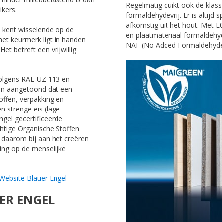
Regelmatig duikt ook de klasse
ikers.
formaldehydevrij. Er is altijd
afkomstig uit het hout. Met 
n kent wisselende op de
en plaatmateriaal formaldehyd
et keurmerk ligt in handen
NAF (No Added Formaldehyde)
t betreft een vrijwillig
volgens RAL-UZ 113 en
en aangetoond dat een
offen, verpakking en
n strenge eis (lage
gel gecertificeerde
htige Organische Stoffen
 daarom bij aan het creëren
ing op de menselijke
Website Blauer Engel
ER ENGEL