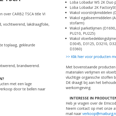
Loba Lobadur WS 2K Duo p
Loba Lobadur 2K FactorySt
Wakol voorstrijkmiddelen 
en over CARB2 TSCA title VI
Wakol egaliseermiddelen (A
stofarm)
, vochtwerend, lakdraagfolie,
Wakol parketlijmen (D169
PU210, PU225)
Wakol vloerbedekkingslijmen
D3045, D3125, D3210, D32
te toplaag, gekleurde
D3360)
>> Klik hier voor producten me
ochtwerend, brandwerend.
Met bovenstaande producten ku
materialen verlijmen en vloer
vluchtige organische stoffen b
N?
Dit draagt bij aan het behou
ucten met een lage
werkomgeving.
erkoop door te bellen naar
INTERESSE IN PRODUCTEN
Heb je vragen over de Emicod
Neem contact op met onze afd
mail naar
verkoop@maiburg.n