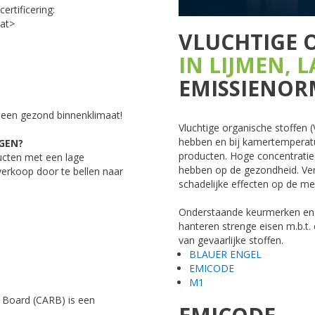
rtificering:
at>
VLUCHTIGE 
IN LIJMEN, 
EMISSIENOR
een gezond binnenklimaat!
Vluchtige organische stoffen 
hebben en bij kamertemperatu
GEN?
producten. Hoge concentraties
ucten met een lage
hebben op de gezondheid. Ver
erkoop door te bellen naar
schadelijke effecten op de m
Onderstaande keurmerken en cer
hanteren strenge eisen m.b.t.
van gevaarlijke stoffen.
BLAUER ENGEL
EMICODE
M1
s Board (CARB) is een