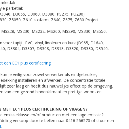
arketlak
yle parketlak
(D3040, D3055, D3060, D3080, PS275, PU280)
830, Z5050, Z610 stofarm, Z640, Z675, Z680 Project
0, MS228, MS230, MS232, MS260, MS290, MS330, MS550,
 voor tapijt, PVC, vinyl, linoleum en kurk (D965, D1640,
40, D3304, D3307, D3308, D3318, D3320, D3330, D3540,
t een EC1 plus certificering
n je veilig voor zowel verwerker als eindgebruiker,
bedekking installeren en afwerken. De concentratie totale
lijft zeer laag en heeft dus nauwelijks effect op de omgeving.
den van een gezond binnenklimaat en prettige woon- en
 MET EC1 PLUS CERTIFICERING OF VRAGEN?
e emissieklasse en/of producten met een lage emissie?
eling verkoop door te bellen naar 0416 566570 of stuur een
l
.