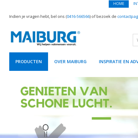
HOME
IN
Indien je vragen hebt, bel ons (
0416-566566
) of bezoek de
contactpag
PRODUCTEN
OVER MAIBURG
INSPIRATIE EN AD
text.skipToContent
text.skipToNavigation