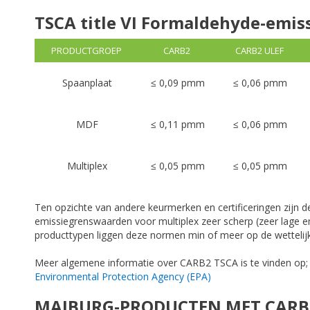
TSCA title VI Formaldehyde-emi
PRODUCTGROEP
CARB2
CARB2 ULEF
Spaanplaat
≤ 0,09 pmm
≤ 0,06 pmm
MDF
≤ 0,11 pmm
≤ 0,06 pmm
Multiplex
≤ 0,05 pmm
≤ 0,05 pmm
Ten opzichte van andere keurmerken en certificeringen zijn 
emissiegrenswaarden voor multiplex zeer scherp (zeer lage e
producttypen liggen deze normen min of meer op de wettelij
Meer algemene informatie over CARB2 TSCA is te vinden op
Environmental Protection Agency (EPA)
MAIBURG-PRODUCTEN MET CARB