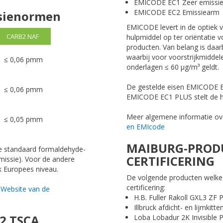
EMICODE EC1 Zeer emissi
EMICODE EC2 Emissiearm
ssienormen
EMICODE levert in de optiek v
CARB2 NAF
hulpmiddel op ter oriëntatie
producten. Van belang is da
waarbij voor voorstrijkmiddel
≤ 0,06 pmm
onderlagen ≤ 60 μg/m³ geldt.
De gestelde eisen EMICODE EC
≤ 0,06 pmm
EMICODE EC1 PLUS stelt de h
Meer algemene informatie ov
≤ 0,05 pmm
en EMIcode
MAIBURG-PRODU
de standaard formaldehyde-
CERTIFICERING
missie). Voor de andere
k Europees niveau.
De volgende producten welke 
certificering:
;
Website van de
H.B. Fuller Rakoll GXL3 ZF
Illbruck afdicht- en lijmki
2 TSCA
Loba Lobadur 2K Invisible P