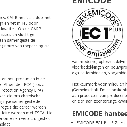
EMICODE
cy. CARB heeft als doel het
n en het milieu door
tkwaliteit. Ook is CARB
ssies en vluchtige
ld aan samengestelde
2’) norm van toepassing die
van moderne, oplosmiddelvrij
vloerbedekkingen en bouwpro
egalisatiemiddelen, voegmidde
eten houtproducten in de
Het keurmerk voor milieu en 
tel VI van de EPCA (Toxic
(Gemeinschaft Emissionskontro
Protection Agency EPA).
aan producten van producent
ingesteld om chemische
en zich aan zeer strenge kwa
angrijke samengestelde
regels die eerder werden
EMICODE hanteer
n feite worden met TSCA title
enomen en verplicht gesteld.
EMICODE EC1 PLUS Zeer e
plaat.