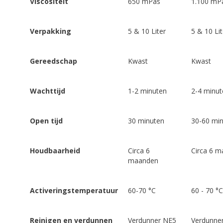
Viscositeit
650 mPas
1.100 mP
Verpakking
5 & 10 Liter
5 & 10 Lit
Gereedschap
Kwast
Kwast
Wachttijd
1-2 minuten
2-4 minut
Open tijd
30 minuten
30-60 mi
Houdbaarheid
Circa 6
Circa 6 
maanden
Activeringstemperatuur
60-70 °C
60 - 70 °C
Reinigen en verdunnen
Verdunner NE5
Verdunne