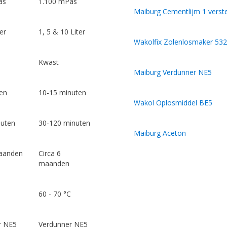
as
1.100 mPas
Maiburg Cementlijm 1 verste
er
1, 5 & 10 Liter
Wakolfix Zolenlosmaker 53
Kwast
Maiburg Verdunner NE5
en
10-15 minuten
Wakol Oplosmiddel BE5
nuten
30-120 minuten
Maiburg Aceton
maanden
Circa 6
maanden
60 - 70 °C
r NE5
Verdunner NE5