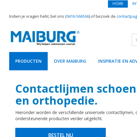
HOME
IN
Indien je vragen hebt, bel ons (
0416-566566
) of bezoek de
contactpag
PRODUCTEN
OVER MAIBURG
INSPIRATIE EN AD
text.skipToContent
text.skipToNavigation
Contactlijmen schoen
en orthopedie.
Hieronder worden de verschillende universele contactlijmen, d
ondersteunende producten verder uitgelicht.
BESTEL NU