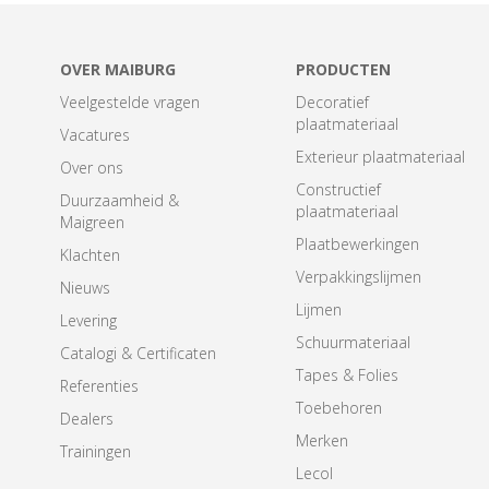
OVER MAIBURG
PRODUCTEN
Veelgestelde vragen
Decoratief
plaatmateriaal
Vacatures
Exterieur plaatmateriaal
Over ons
Constructief
Duurzaamheid &
plaatmateriaal
Maigreen
Plaatbewerkingen
Klachten
Verpakkingslijmen
Nieuws
Lijmen
Levering
Schuurmateriaal
Catalogi & Certificaten
Tapes & Folies
Referenties
Toebehoren
Dealers
Merken
Trainingen
Lecol