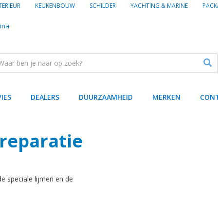
TERIEUR
KEUKENBOUW
SCHILDER
YACHTING & MARINE
PACK
ina
VIES
DEALERS
DUURZAAMHEID
MERKEN
CON
reparatie
e speciale lijmen en de