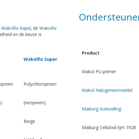
Ondersteune
e
Wakolfix Rapid
, de
Wakolfix
nelheid en de keuze is
Product
Wakolfix Super
Wakol PU-primer
opreen
Polychloropreen
Wakol Halogeneermiddel
)
(neopreen)
Maiburg Kurkvulling
Beige
Maiburg Celluloid lijm 1928