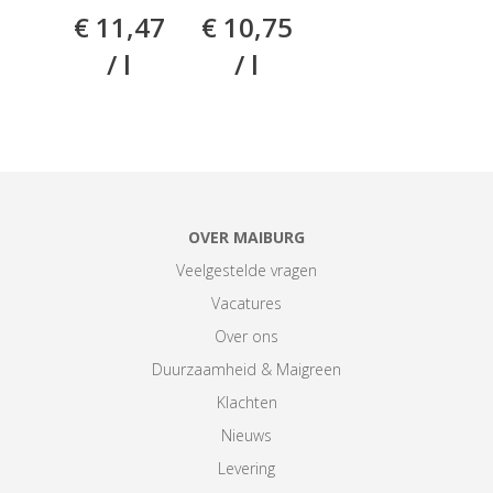
SPECIAAL 5
SPECIAAL
€ 11,47
€ 10,75
L
14 L
/ l
/ l
OVER MAIBURG
Veelgestelde vragen
Vacatures
Over ons
Duurzaamheid & Maigreen
Klachten
Nieuws
Levering