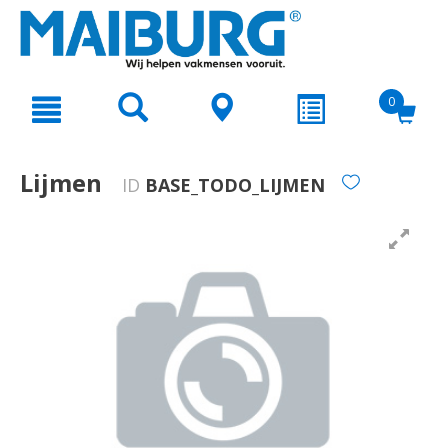
text.skipToContent
text.skipToNavigation
0
Lijmen
ID
BASE_TODO_LIJMEN