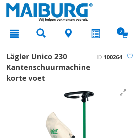
text.skipToContent
text.skipToNavigation
0
Lägler Unico 230
ID
100264
Kantenschuurmachine
korte voet