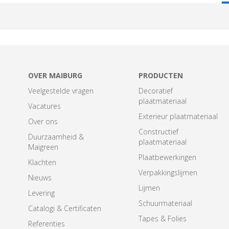
T
OVER MAIBURG
PRODUCTEN
Veelgestelde vragen
Decoratief
plaatmateriaal
Vacatures
Exterieur plaatmateriaal
Over ons
Constructief
Duurzaamheid &
plaatmateriaal
Maigreen
Plaatbewerkingen
Klachten
Verpakkingslijmen
Nieuws
Lijmen
Levering
Schuurmateriaal
Catalogi & Certificaten
Tapes & Folies
Referenties