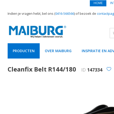
HOME
IN
Indien je vragen hebt, bel ons (
0416-566566
) of bezoek de
contactpag
PRODUCTEN
OVER MAIBURG
INSPIRATIE EN AD
text.skipToContent
text.skipToNavigation
Cleanfix Belt R144/180
ID
147334