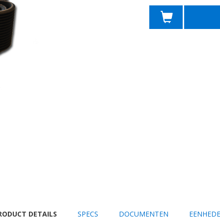
URRENT
RODUCT DETAILS
SPECS
DOCUMENTEN
EENHED