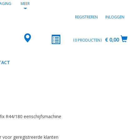
AGING
MEER
REGISTREREN
INLOGGEN
€ 0,00
0
PRODUCTEN
TACT
fix R44/180 eenschijfsmachine
r voor geregistreerde klanten