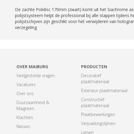
De zachte Polidisc 170mm (zwart) komt uit het Siachrome a
polijstsysteem helpt de professional bij alle stappen tijdens
polijstschijven zijn geschikt voor het verwijderen van holog
verzegeling.
OVER MAIBURG
PRODUCTEN
Veelgestelde vragen
Decoratief
plaatmateriaal
Vacatures
Exterieur plaatmateriaal
Over ons
Constructief
Duurzaamheid &
plaatmateriaal
Maigreen
Plaatbewerkingen
Klachten
Verpakkingslijmen
Nieuws
Lijmen