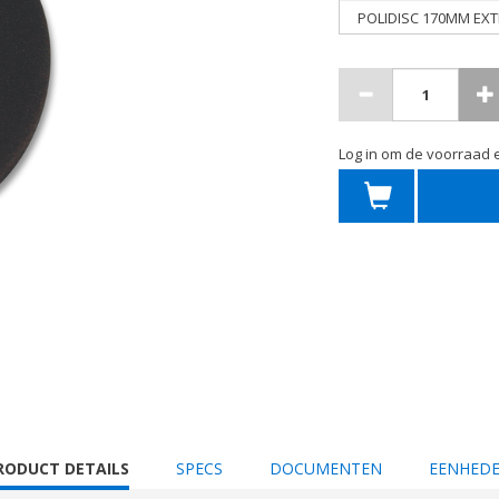
Log in om de voorraad e
URRENT
RODUCT DETAILS
SPECS
DOCUMENTEN
EENHED
AB: