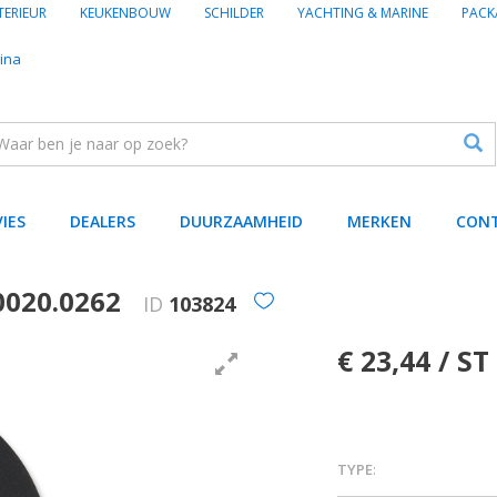
TERIEUR
KEUKENBOUW
SCHILDER
YACHTING & MARINE
PACK
ina
VIES
DEALERS
DUURZAAMHEID
MERKEN
CON
0020.0262
ID
103824
€ 23,44 / ST
TYPE
: