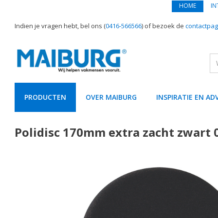
HOME
IN
Indien je vragen hebt, bel ons (
0416-566566
) of bezoek de
contactpag
PRODUCTEN
OVER MAIBURG
INSPIRATIE EN AD
text.skipToContent
text.skipToNavigation
Polidisc 170mm extra zacht zwart 