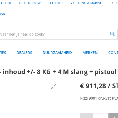
TERIEUR
KEUKENBOUW
SCHILDER
YACHTING & MARINE
PACK
ina
VIES
DEALERS
DUURZAAMHEID
MERKEN
CON
 inhoud +/- 8 KG + 4 M slang + pistool
€ 911,28 / S
Pizzi 9001 drukvat P