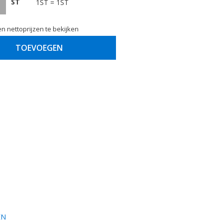
ST
1ST = 1ST
n nettoprijzen te bekijken
TOEVOEGEN
EN