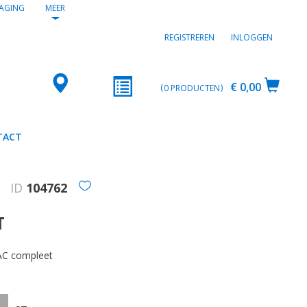
AGING
MEER
REGISTREREN
INLOGGEN
€ 0,00
0
PRODUCTEN
TACT
ID
104762
T
VAC compleet