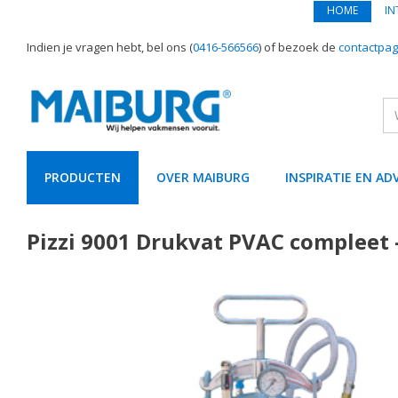
HOME
IN
Indien je vragen hebt, bel ons (
0416-566566
) of bezoek de
contactpag
PRODUCTEN
OVER MAIBURG
INSPIRATIE EN AD
text.skipToContent
text.skipToNavigation
Pizzi 9001 Drukvat PVAC compleet -