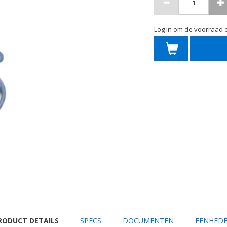
Log in om de voorraad e
URRENT
RODUCT DETAILS
SPECS
DOCUMENTEN
EENHED