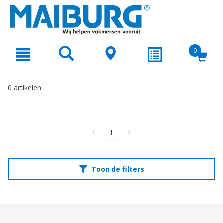
text.skipToContent
text.skipToNavigation
0
0 artikelen
1
Toon de filters