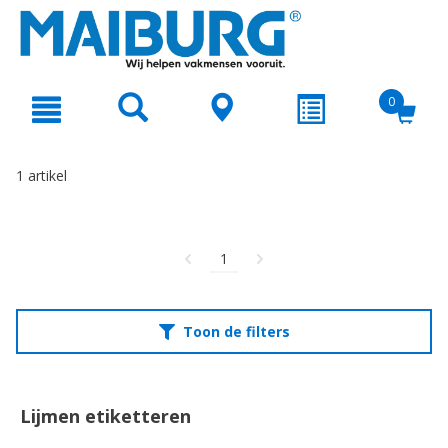
text.skipToContent
text.skipToNavigation
0
1 artikel
1
Toon de filters
Lijmen etiketteren