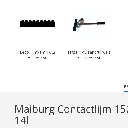
Lecol lijmkam 1/A2
Finsa HPL aandrukwals
€ 3,35 / st
€ 131,59 / st
C
P
T
Maiburg Contactlijm 152
14l