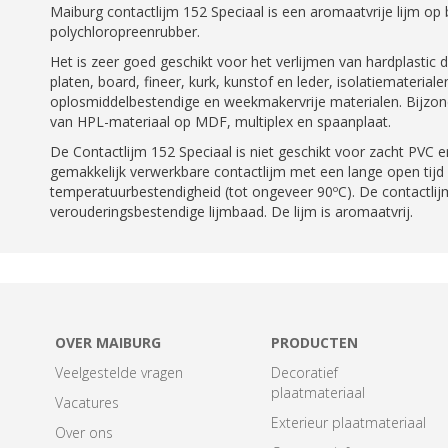
Maiburg contactlijm 152 Speciaal is een aromaatvrije lijm op 
polychloropreenrubber.
Het is zeer goed geschikt voor het verlijmen van hardplastic
platen, board, fineer, kurk, kunstof en leder, isolatiematerial
oplosmiddelbestendige en weekmakervrije materialen. Bijzond
van HPL-materiaal op MDF, multiplex en spaanplaat.
De Contactlijm 152 Speciaal is niet geschikt voor zacht PVC e
gemakkelijk verwerkbare contactlijm met een lange open tijd
temperatuurbestendigheid (tot ongeveer 90ºC). De contactlij
verouderingsbestendige lijmbaad. De lijm is aromaatvrij.
OVER MAIBURG
PRODUCTEN
Veelgestelde vragen
Decoratief
plaatmateriaal
Vacatures
Exterieur plaatmateriaal
Over ons