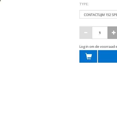
TYPE
:
Log in om de voorraad e