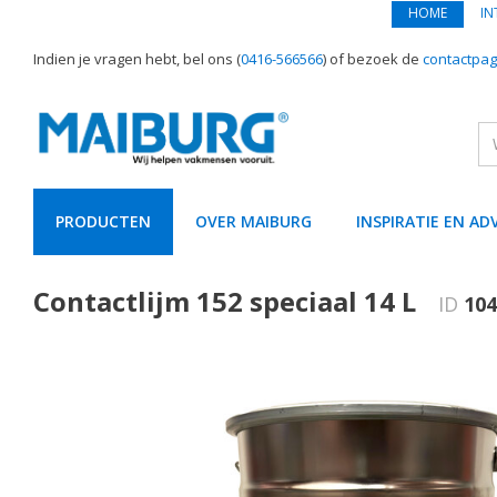
HOME
IN
Indien je vragen hebt, bel ons (
0416-566566
) of bezoek de
contactpag
PRODUCTEN
OVER MAIBURG
INSPIRATIE EN AD
text.skipToContent
text.skipToNavigation
Contactlijm 152 speciaal 14 L
ID
104