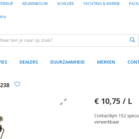
TERIEUR
KEUKENBOUW
SCHILDER
YACHTING & MARINE
PACK
ina
VIES
DEALERS
DUURZAAMHEID
MERKEN
CON
238
€ 10,75 / L
Contactlijm 152 specia
verwerkbaar