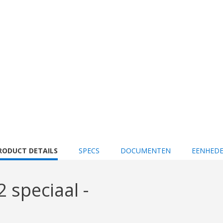
URRENT
RODUCT DETAILS
SPECS
DOCUMENTEN
EENHED
AB:
 speciaal -