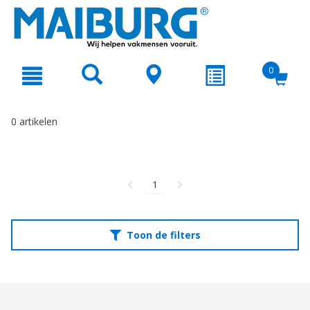
text.skipToContent
text.skipToNavigation
0
0 artikelen
1
Toon de filters