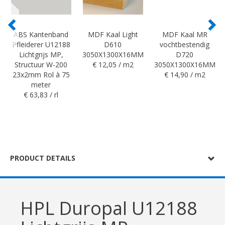
ABS Kantenband
MDF Kaal Light
MDF Kaal MR
Pfleiderer U12188
D610
vochtbestendig
Lichtgrijs MP,
3050X1300X16MM
D720
Structuur W-200
€ 12,05 / m2
3050X1300X16MM
23x2mm Rol à 75
€ 14,90 / m2
meter
€ 63,83 / rl
PRODUCT DETAILS
HPL Duropal U12188