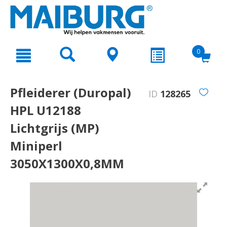
text.skipToContent
text.skipToNavigation
0
Pfleiderer (Duropal)
ID
128265
HPL U12188
Lichtgrijs (MP)
Miniperl
3050X1300X0,8MM