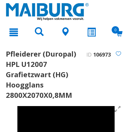
text.skipToContent
text.skipToNavigation
0
Pfleiderer (Duropal)
ID
106973
HPL U12007
Grafietzwart (HG)
Hoogglans
2800X2070X0,8MM