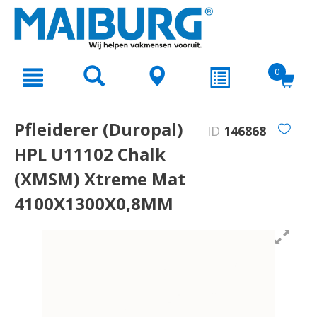
text.skipToContent
text.skipToNavigation
0
Pfleiderer (Duropal)
ID
146868
HPL U11102 Chalk
(XMSM) Xtreme Mat
4100X1300X0,8MM