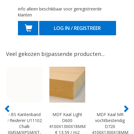
info alleen beschikbaar voor geregistreerde
klanten
LOG IN / REGISTREER
Veel gekozen bijpassende producten...
ABS Kantenband
MDF Kaal Light
MDF Kaal MR
Pfleiderer U11102
D600
vochtbestendig
Chalk
4100X1300X18MM
D720
XMSM/XPSM/XT,
€ 13,59 / m2
4100X1300X18MM