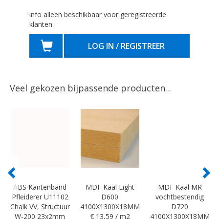
info alleen beschikbaar voor geregistreerde
klanten
LOG IN / REGISTREER
Veel gekozen bijpassende producten...
ABS Kantenband
MDF Kaal Light
MDF Kaal MR
Pfleiderer U11102
D600
vochtbestendig
Chalk VV, Structuur
4100X1300X18MM
D720
W-200 23x2mm
€ 13,59 / m2
4100X1300X18MM