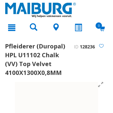
text.skipToContent
text.skipToNavigation
0
Pfleiderer (Duropal)
ID
128236
HPL U11102 Chalk
(VV) Top Velvet
4100X1300X0,8MM