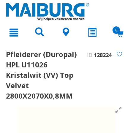
text.skipToContent
text.skipToNavigation
0
Pfleiderer (Duropal)
ID
128224
HPL U11026
Kristalwit (VV) Top
Velvet
2800X2070X0,8MM