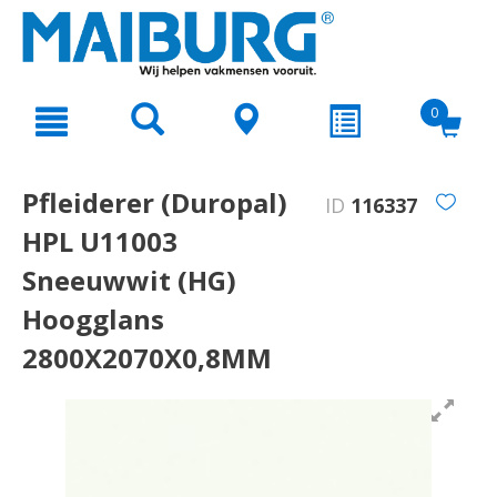
text.skipToContent
text.skipToNavigation
0
Pfleiderer (Duropal)
ID
116337
HPL U11003
Sneeuwwit (HG)
Hoogglans
2800X2070X0,8MM