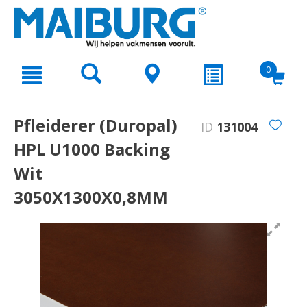
text.skipToContent
text.skipToNavigation
0
Pfleiderer (Duropal)
ID
131004
HPL U1000 Backing
Wit
3050X1300X0,8MM