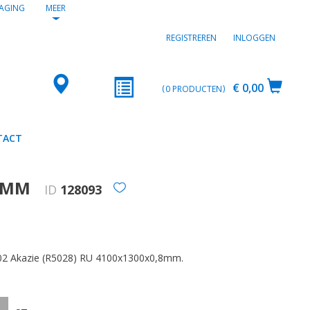
AGING
MEER
REGISTREREN
INLOGGEN
€ 0,00
0
PRODUCTEN
TACT
,8MM
ID
128093
2
002 Akazie (R5028) RU 4100x1300x0,8mm.