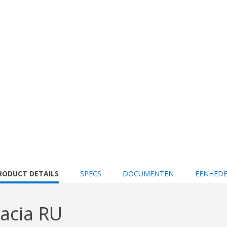
URRENT
RODUCT DETAILS
SPECS
DOCUMENTEN
EENHED
AB:
acia RU