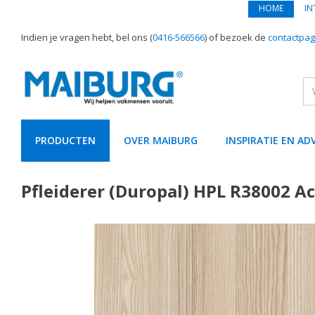
HOME
IN
Indien je vragen hebt, bel ons (
0416-566566
) of bezoek de
contactpag
PRODUCTEN
OVER MAIBURG
INSPIRATIE EN AD
text.skipToContent
text.skipToNavigation
Pfleiderer (Duropal) HPL R38002 