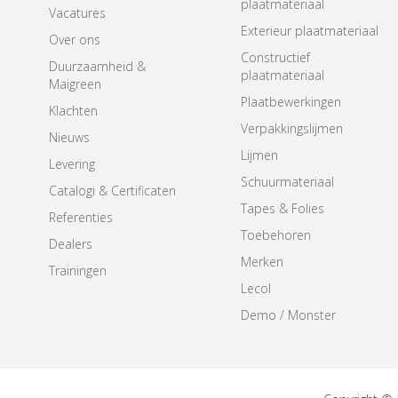
plaatmateriaal
Vacatures
Exterieur plaatmateriaal
Over ons
Constructief
Duurzaamheid &
plaatmateriaal
Maigreen
Plaatbewerkingen
Klachten
Verpakkingslijmen
Nieuws
Lijmen
Levering
Schuurmateriaal
Catalogi & Certificaten
Tapes & Folies
Referenties
Toebehoren
Dealers
Merken
Trainingen
Lecol
Demo / Monster