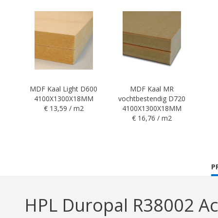
MDF Kaal Light D600
MDF Kaal MR
4100X1300X18MM
vochtbestendig D720
€ 13,59 / m2
4100X1300X18MM
€ 16,76 / m2
C
P
T
HPL Duropal R38002 Ac