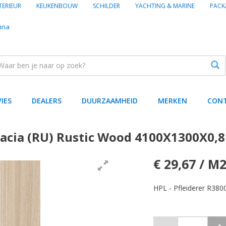
TERIEUR
KEUKENBOUW
SCHILDER
YACHTING & MARINE
PACK
ina
VIES
DEALERS
DUURZAAMHEID
MERKEN
CON
Acacia (RU) Rustic Wood 4100X1300X0
€ 29,67 / M
HPL - Pfleiderer R38