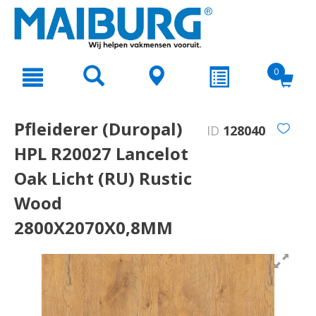
text.skipToContent
text.skipToNavigation
0
Pfleiderer (Duropal)
ID
128040
HPL R20027 Lancelot
Oak Licht (RU) Rustic
Wood
2800X2070X0,8MM