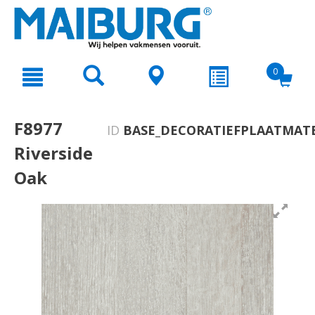
text.skipToContent
text.skipToNavigation
0
F8977
ID
BASE_DECORATIEFPLAATMATE
Riverside
Oak