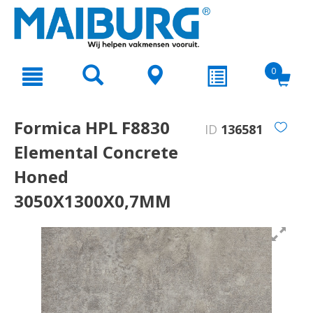
text.skipToContent
text.skipToNavigation
0
Formica HPL F8830
ID
136581
Elemental Concrete
Honed
3050X1300X0,7MM