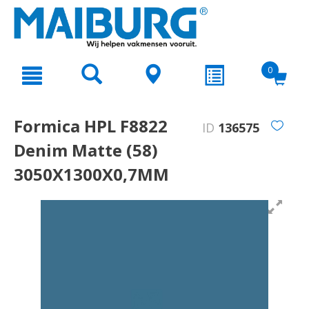
text.skipToContent
text.skipToNavigation
0
Formica HPL F8822
ID
136575
Denim Matte (58)
3050X1300X0,7MM