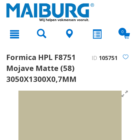
text.skipToContent
text.skipToNavigation
0
Formica HPL F8751
ID
105751
Mojave Matte (58)
3050X1300X0,7MM