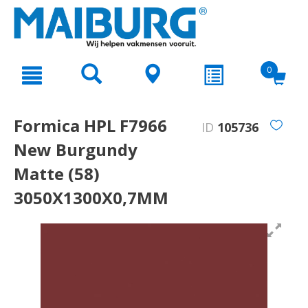
text.skipToContent
text.skipToNavigation
0
Formica HPL F7966
ID
105736
New Burgundy
Matte (58)
3050X1300X0,7MM