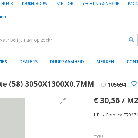
TERIEUR
KEUKENBOUW
SCHILDER
YACHTING & MARINE
PACK
ina
VIES
DEALERS
DUURZAAMHEID
MERKEN
CON
tte (58) 3050X1300X0,7MM
ID
105694
€ 30,56 / M
HPL - Formica F7927
TYPE
: