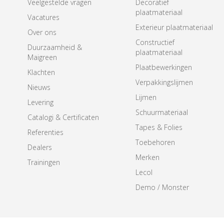
Veelgestelde vragen
Decoratief
plaatmateriaal
Vacatures
Exterieur plaatmateriaal
Over ons
Constructief
Duurzaamheid &
plaatmateriaal
Maigreen
Plaatbewerkingen
Klachten
Verpakkingslijmen
Nieuws
Lijmen
Levering
Schuurmateriaal
Catalogi & Certificaten
Tapes & Folies
Referenties
Toebehoren
Dealers
Merken
Trainingen
Lecol
Demo / Monster