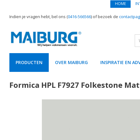
HOME
IN
Indien je vragen hebt, bel ons (
0416-566566
) of bezoek de
contactpag
PRODUCTEN
OVER MAIBURG
INSPIRATIE EN AD
text.skipToContent
text.skipToNavigation
Formica HPL F7927 Folkestone Ma