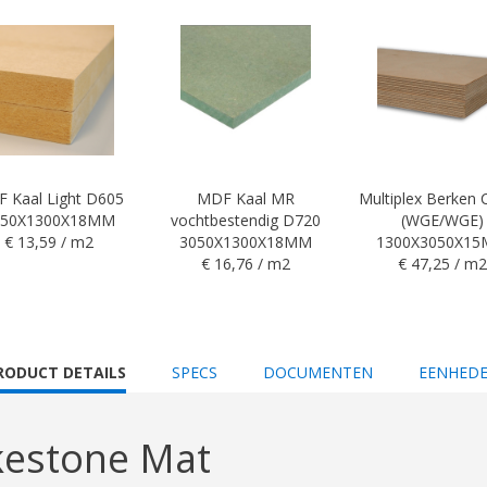
 Kaal Light D605
MDF Kaal MR
Multiplex Berken
050X1300X18MM
vochtbestendig D720
(WGE/WGE)
€ 13,59 / m2
3050X1300X18MM
1300X3050X1
€ 16,76 / m2
€ 47,25 / m2
URRENT
RODUCT DETAILS
SPECS
DOCUMENTEN
EENHED
AB:
kestone Mat