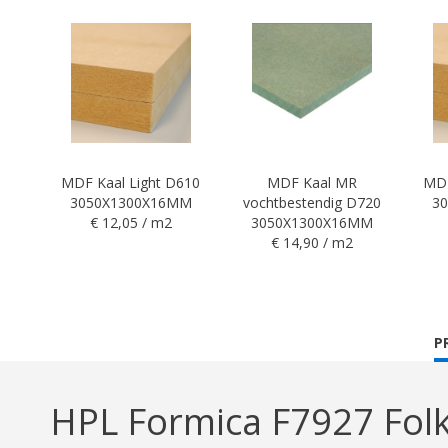
MDF Kaal Light D610
MDF Kaal MR
MDF
3050X1300X16MM
vochtbestendig D720
3
€ 12,05 / m2
3050X1300X16MM
€ 14,90 / m2
C
P
T
HPL Formica F7927 Fol