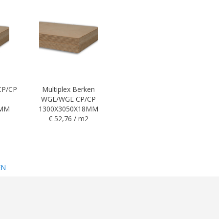
 CP/CP
Multiplex Berken
WGE/WGE CP/CP
5MM
1300X3050X18MM
€ 52,76 / m2
EN