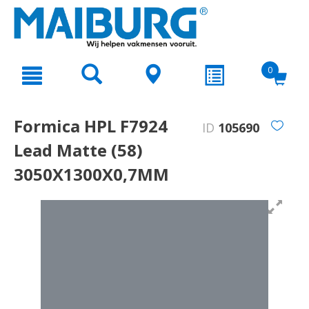
text.skipToContent
text.skipToNavigation
0
Formica HPL F7924
ID
105690
Lead Matte (58)
3050X1300X0,7MM