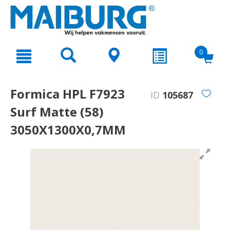
text.skipToContent
text.skipToNavigation
0
Formica HPL F7923
ID
105687
Surf Matte (58)
3050X1300X0,7MM