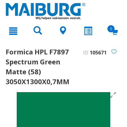
text.skipToContent
text.skipToNavigation
0
Formica HPL F7897
ID
105671
Spectrum Green
Matte (58)
3050X1300X0,7MM