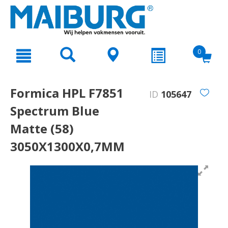
text.skipToContent
text.skipToNavigation
0
Formica HPL F7851
ID
105647
Spectrum Blue
Matte (58)
3050X1300X0,7MM