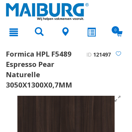
text.skipToContent
text.skipToNavigation
0
Formica HPL F5489
ID
121497
Espresso Pear
Naturelle
3050X1300X0,7MM