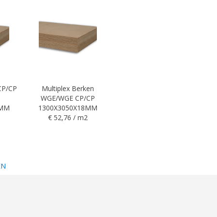
 CP/CP
Multiplex Berken
WGE/WGE CP/CP
5MM
1300X3050X18MM
€ 52,76 / m2
EN