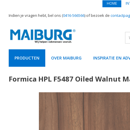
HOME
IN
Indien je vragen hebt, bel ons (
0416-566566
) of bezoek de
contactpag
PRODUCTEN
OVER MAIBURG
INSPIRATIE EN AD
text.skipToContent
text.skipToNavigation
Formica HPL F5487 Oiled Walnut 