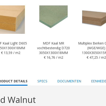
 Kaal Light D605
MDF Kaal MR
Multiplex Berken
050X1300X18MM
vochtbestendig D720
(WGE/WGE)
€ 13,59 / m2
3050X1300X18MM
1300X3050X1
€ 16,76 / m2
€ 47,25 / m2
URRENT
RODUCT DETAILS
SPECS
DOCUMENTEN
EENHED
AB:
ed Walnut