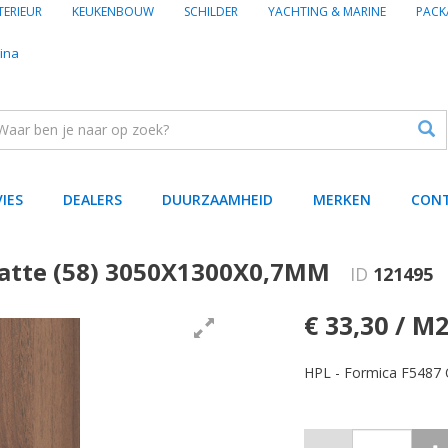
TERIEUR
KEUKENBOUW
SCHILDER
YACHTING & MARINE
PACK
ina
VIES
DEALERS
DUURZAAMHEID
MERKEN
CON
Matte (58) 3050X1300X0,7MM
ID
121495
€ 33,30 / M
HPL - Formica F5487