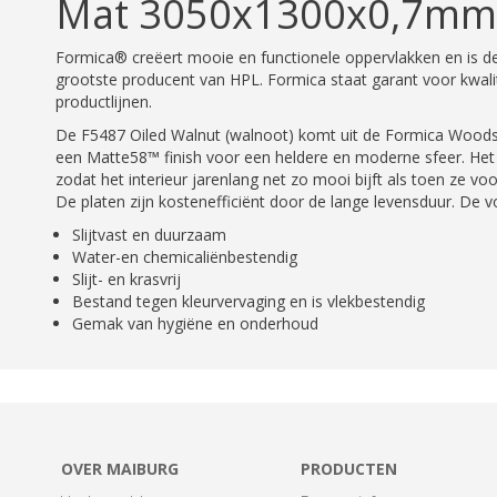
Mat 3050x1300x0,7mm
Formica® creëert mooie en functionele oppervlakken en is de 
grootste producent van HPL. Formica staat garant voor kwalit
productlijnen.
De F5487 Oiled Walnut (walnoot) komt uit de Formica Woods 
een Matte58™ finish voor een heldere en moderne sfeer. He
zodat het interieur jarenlang net zo mooi bijft als toen ze voor
De platen zijn kostenefficiënt door de lange levensduur. De v
Slijtvast en duurzaam
Water-en chemicaliënbestendig
Slijt- en krasvrij
Bestand tegen kleurvervaging en is vlekbestendig
Gemak van hygiëne en onderhoud
OVER MAIBURG
PRODUCTEN