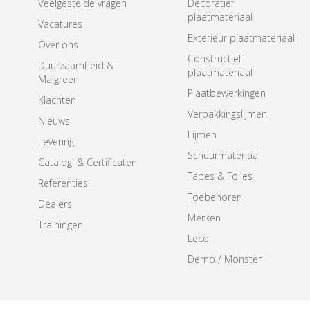
Veelgestelde vragen
Decoratief
plaatmateriaal
Vacatures
Exterieur plaatmateriaal
Over ons
Constructief
Duurzaamheid &
plaatmateriaal
Maigreen
Plaatbewerkingen
Klachten
Verpakkingslijmen
Nieuws
Lijmen
Levering
Schuurmateriaal
Catalogi & Certificaten
Tapes & Folies
Referenties
Toebehoren
Dealers
Merken
Trainingen
Lecol
Demo / Monster