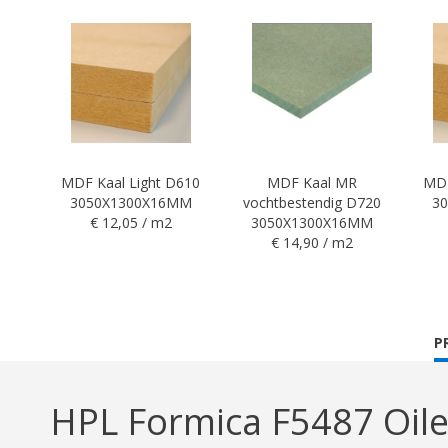
MDF Kaal Light D610
MDF Kaal MR
MDF
3050X1300X16MM
vochtbestendig D720
3
€ 12,05 / m2
3050X1300X16MM
€ 14,90 / m2
C
P
T
HPL Formica F5487 Oil