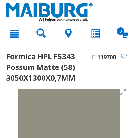
text.skipToContent
text.skipToNavigation
0
Formica HPL F5343
ID
119700
Possum Matte (58)
3050X1300X0,7MM