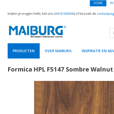
HOME
IN
Indien je vragen hebt, bel ons (
0416-566566
) of bezoek de
contactpag
PRODUCTEN
OVER MAIBURG
INSPIRATIE EN AD
text.skipToContent
text.skipToNavigation
Formica HPL F5147 Sombre Walnut