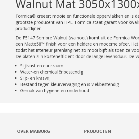
Walnut Mat 3050x130
Formica® creëert mooie en functionele oppervlakken en is de 
grootste producent van HPL. Formica staat garant voor kwalit
productlijnen.
De F5147 Sombre Walnut (walnoot) komt uit de Formica Wood
een Matte58™ finish voor een heldere en moderne sfeer. He
zodat het interieur jarenlang net zo mooi bijft als toen ze voor
De platen zijn kostenefficiënt door de lange levensduur. De v
Slijtvast en duurzaam
Water-en chemicaliënbestendig
Slijt- en krasvrij
Bestand tegen kleurvervaging en is vlekbestendig
Gemak van hygiëne en onderhoud
OVER MAIBURG
PRODUCTEN