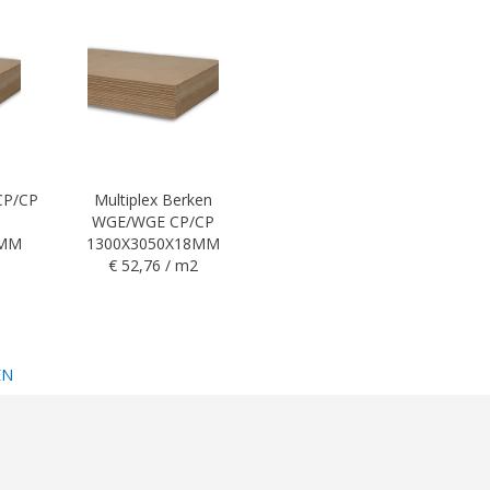
 CP/CP
Multiplex Berken
WGE/WGE CP/CP
5MM
1300X3050X18MM
€ 52,76 / m2
EN