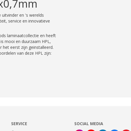
0x0,7mm
uitvinder en 's werelds
eit, service en innovatieve
s laminaatcollectie en heeft
t is mooi en duurzaam HPL,
 het eerst zijn geinstalleerd.
oordelen van deze HPL zijn:
SERVICE
SOCIAL MEDIA