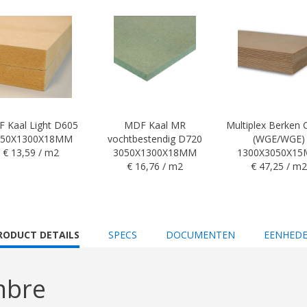
 Kaal Light D605
MDF Kaal MR
Multiplex Berken
050X1300X18MM
vochtbestendig D720
(WGE/WGE)
€ 13,59 / m2
3050X1300X18MM
1300X3050X1
€ 16,76 / m2
€ 47,25 / m2
URRENT
RODUCT DETAILS
SPECS
DOCUMENTEN
EENHED
AB:
mbre