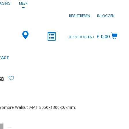
AGING
MEER
REGISTREREN
INLOGGEN
€ 0,00
0
PRODUCTEN
TACT
68
2
 Sombre Walnut MAT 3050x1300x0,7mm.