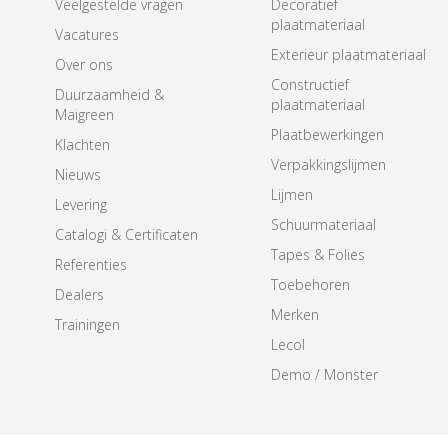
Veelgestelde vragen
Decoratief
plaatmateriaal
Vacatures
Exterieur plaatmateriaal
Over ons
Constructief
Duurzaamheid &
plaatmateriaal
Maigreen
Plaatbewerkingen
Klachten
Verpakkingslijmen
Nieuws
Lijmen
Levering
Schuurmateriaal
Catalogi & Certificaten
Tapes & Folies
Referenties
Toebehoren
Dealers
Merken
Trainingen
Lecol
Demo / Monster