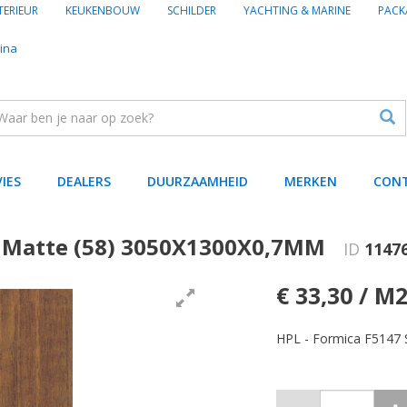
TERIEUR
KEUKENBOUW
SCHILDER
YACHTING & MARINE
PACK
ina
VIES
DEALERS
DUURZAAMHEID
MERKEN
CON
 Matte (58) 3050X1300X0,7MM
ID
1147
€ 33,30 / M
HPL - Formica F5147