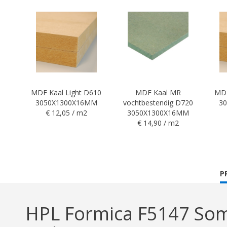
MDF Kaal Light D610
MDF Kaal MR
MDF
3050X1300X16MM
vochtbestendig D720
3
€ 12,05 / m2
3050X1300X16MM
€ 14,90 / m2
C
P
T
HPL Formica F5147 So