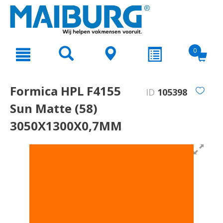
text.skipToContent
text.skipToNavigation
0
Formica HPL F4155
ID
105398
Sun Matte (58)
3050X1300X0,7MM