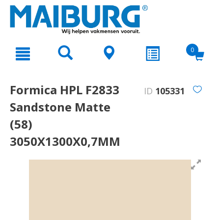
text.skipToContent
text.skipToNavigation
0
Formica HPL F2833
ID
105331
Sandstone Matte
(58)
3050X1300X0,7MM