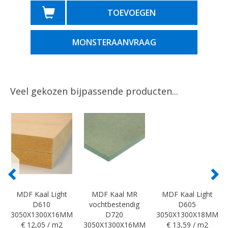
TOEVOEGEN
MONSTERAANVRAAG
Veel gekozen bijpassende producten...
MDF Kaal Light
MDF Kaal MR
MDF Kaal Light
D610
vochtbestendig
D605
3050X1300X16MM
D720
3050X1300X18MM
€ 12,05 / m2
3050X1300X16MM
€ 13,59 / m2