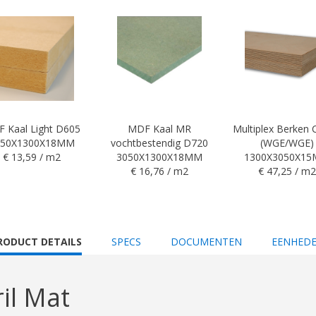
 Kaal Light D605
MDF Kaal MR
Multiplex Berken
050X1300X18MM
vochtbestendig D720
(WGE/WGE)
€ 13,59 / m2
3050X1300X18MM
1300X3050X1
€ 16,76 / m2
€ 47,25 / m2
URRENT
RODUCT DETAILS
SPECS
DOCUMENTEN
EENHED
AB:
il Mat