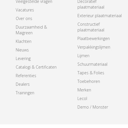
Veelgestelde vragen
Decoratief
plaatmateriaal
Vacatures
Exterieur plaatmateriaal
Over ons
Constructief
Duurzaamheid &
plaatmateriaal
Maigreen
Plaatbewerkingen
Klachten
Verpakkingslijmen
Nieuws
Lijmen
Levering
Schuurmateriaal
Catalogi & Certificaten
Tapes & Folies
Referenties
Toebehoren
Dealers
Merken
Trainingen
Lecol
Demo / Monster