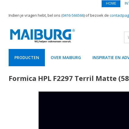
HOME
IN
Indien je vragen hebt, bel ons (
0416-566566
) of bezoek de
contactpag
PRODUCTEN
OVER MAIBURG
INSPIRATIE EN AD
text.skipToContent
text.skipToNavigation
Formica HPL F2297 Terril Matte (