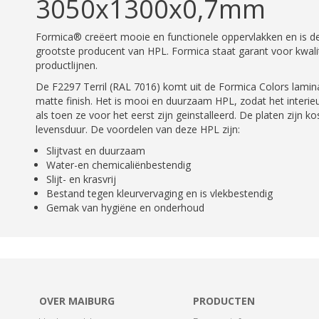
3050x1300x0,7mm
Formica® creëert mooie en functionele oppervlakken en is de 
grootste producent van HPL. Formica staat garant voor kwalit
productlijnen.
De F2297 Terril (RAL 7016) komt uit de Formica Colors lamina
matte finish. Het is mooi en duurzaam HPL, zodat het interieu
als toen ze voor het eerst zijn geinstalleerd. De platen zijn k
levensduur. De voordelen van deze HPL zijn:
Slijtvast en duurzaam
Water-en chemicaliënbestendig
Slijt- en krasvrij
Bestand tegen kleurvervaging en is vlekbestendig
Gemak van hygiëne en onderhoud
OVER MAIBURG
PRODUCTEN