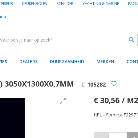
TERIEUR
KEUKENBOUW
SCHILDER
YACHTING & MARINE
PACK
ina
VIES
DEALERS
DUURZAAMHEID
MERKEN
CON
58) 3050X1300X0,7MM
ID
105282
€ 30,56 / M
HPL - Formica F2297