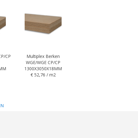
 CP/CP
Multiplex Berken
WGE/WGE CP/CP
5MM
1300X3050X18MM
€ 52,76 / m2
EN