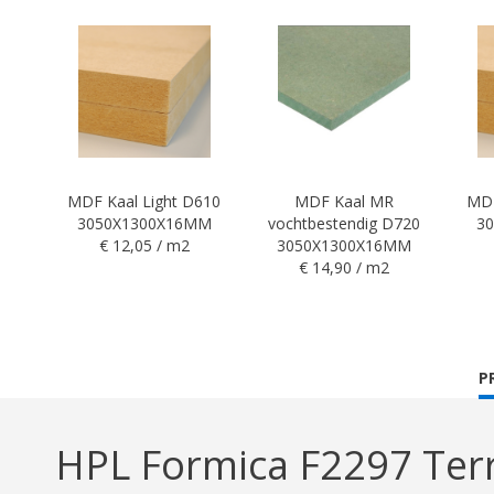
MDF Kaal Light D610
MDF Kaal MR
MDF
3050X1300X16MM
vochtbestendig D720
3
€ 12,05 / m2
3050X1300X16MM
€ 14,90 / m2
C
P
T
HPL Formica F2297 Terr