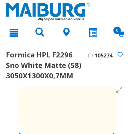
text.skipToContent
text.skipToNavigation
0
Formica HPL F2296
ID
105274
Sno White Matte (58)
3050X1300X0,7MM